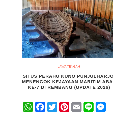
JAWA TENGAH
SITUS PERAHU KUNO PUNJULHARJO
MENENGOK KEJAYAAN MARITIM AB
KE-7 DI REMBANG (UPDATE 2026)
WhatsApp
Facebook
Twitter
Pinterest
Email
Line
Mes