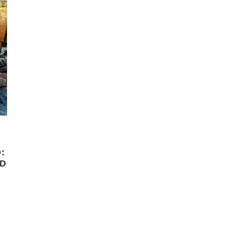
:
AD
senger