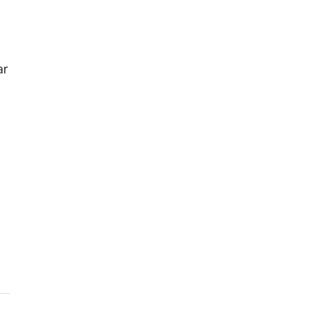
ar
senger