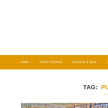
HOME
TRAVEL STORIES
MOTIVASI & OPINI
TAG
P