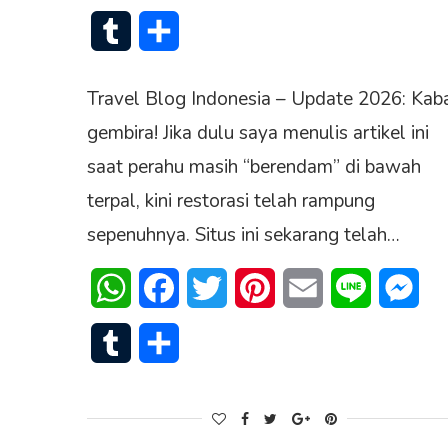
Tumblr
Share
Travel Blog Indonesia – Update 2026: Kab
gembira! Jika dulu saya menulis artikel ini
saat perahu masih “berendam” di bawah
terpal, kini restorasi telah rampung
sepenuhnya. Situs ini sekarang telah…
WhatsApp
Facebook
Twitter
Pinterest
Email
Line
Mes
Tumblr
Share