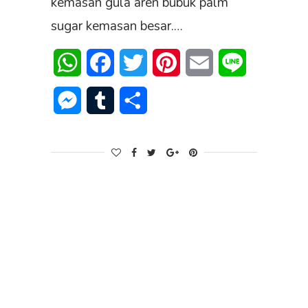
kemasan gula aren bubuk palm
sugar kemasan besar.…
WhatsApp
Facebook
Twitter
Pinterest
Email
Line
Messenger
Tumblr
Share