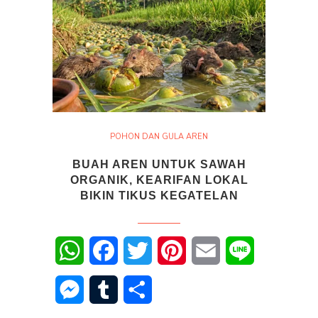
POHON DAN GULA AREN
BUAH AREN UNTUK SAWAH
ORGANIK, KEARIFAN LOKAL
BIKIN TIKUS KEGATELAN
WhatsApp
Facebook
Twitter
Pinterest
Email
Line
Messenger
Tumblr
Share