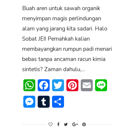
Buah aren untuk sawah organik
menyimpan magis perlindungan
alam yang jarang kita sadari. Halo
Sobat JEI! Pernahkah kalian
membayangkan rumpun padi menari
bebas tanpa ancaman racun kimia
sintetis? Zaman dahulu,…
WhatsApp
Facebook
Twitter
Pinterest
Email
Line
Messenger
Tumblr
Share