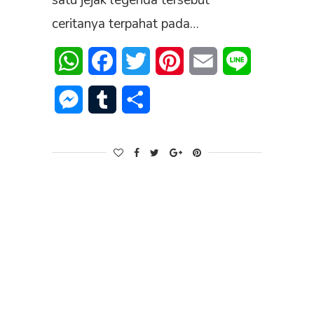
satu jejak legenda tersebut
ceritanya terpahat pada…
WhatsApp
Facebook
Twitter
Pinterest
Email
Line
Messenger
Tumblr
Share