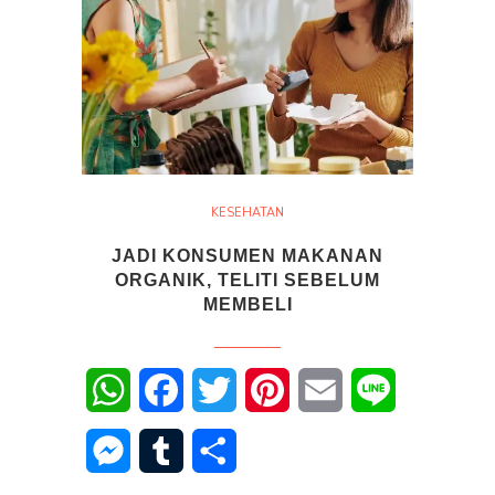
KESEHATAN
JADI KONSUMEN MAKANAN
ORGANIK, TELITI SEBELUM
MEMBELI
WhatsApp
Facebook
Twitter
Pinterest
Email
Line
Messenger
Tumblr
Share