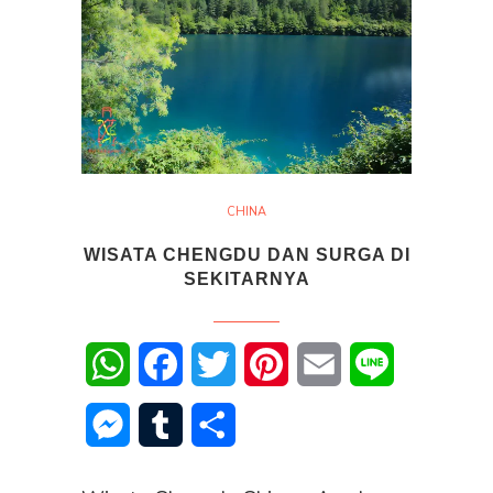
CHINA
WISATA CHENGDU DAN SURGA DI
SEKITARNYA
WhatsApp
Facebook
Twitter
Pinterest
Email
Line
Messenger
Tumblr
Share