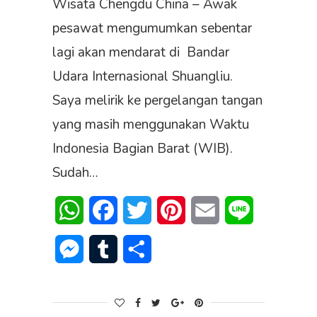
Wisata Chengdu China – Awak
pesawat mengumumkan sebentar
lagi akan mendarat di Bandar
Udara Internasional Shuangliu.
Saya melirik ke pergelangan tangan
yang masih menggunakan Waktu
Indonesia Bagian Barat (WIB).
Sudah…
WhatsApp
Facebook
Twitter
Pinterest
Email
Line
Messenger
Tumblr
Share