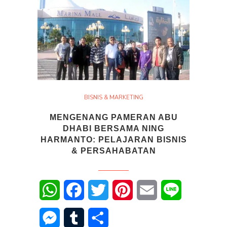
BISNIS & MARKETING
MENGENANG PAMERAN ABU
DHABI BERSAMA NING
HARMANTO: PELAJARAN BISNIS
& PERSAHABATAN
WhatsApp
Facebook
Twitter
Pinterest
Email
Line
Messenger
Tumblr
Share