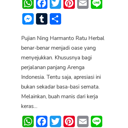
WhatsApp
Facebook
Twitter
Pinterest
Email
Line
Messenger
Tumblr
Share
Pujian Ning Harmanto Ratu Herbal
benar-benar menjadi oase yang
menyejukkan. Khususnya bagi
perjalanan panjang Arenga
Indonesia. Tentu saja, apresiasi ini
bukan sekadar basa-basi semata.
Melainkan, buah manis dari kerja
keras…
WhatsApp
Facebook
Twitter
Pinterest
Email
Line