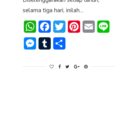
Diselenggarakan setiap tahun,
selama tiga hari, inilah…
WhatsApp
Facebook
Twitter
Pinterest
Email
Line
Messenger
Tumblr
Share