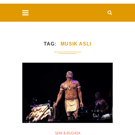
TAG
MUSIK ASLI
SENI & BUDAYA