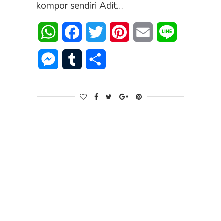
kompor sendiri Adit…
WhatsApp
Facebook
Twitter
Pinterest
Email
Line
Messenger
Tumblr
Share