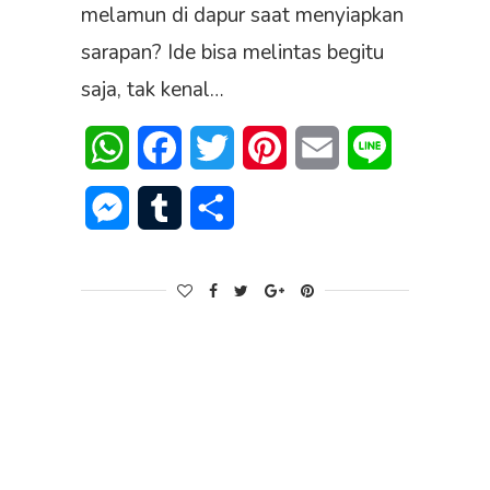
melamun di dapur saat menyiapkan
sarapan? Ide bisa melintas begitu
saja, tak kenal…
WhatsApp
Facebook
Twitter
Pinterest
Email
Line
Messenger
Tumblr
Share