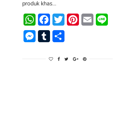
produk khas…
WhatsApp
Facebook
Twitter
Pinterest
Email
Line
Messenger
Tumblr
Share