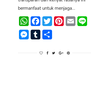
transparan dan kenyal rasanya ini
bermanfaat untuk menjaga…
WhatsApp
Facebook
Twitter
Pinterest
Email
Line
Messenger
Tumblr
Share