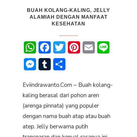
BUAH KOLANG-KALING, JELLY
ALAMIAH DENGAN MANFAAT
KESEHATAN
WhatsApp
Facebook
Twitter
Pinterest
Email
Line
Messenger
Tumblr
Share
Eviindrawanto.Com – Buah kolang-
kaling berasal dari pohon aren
(arenga pinnata) yang populer
dengan nama buah atap atau buah
atep. Jelly berwarna putih