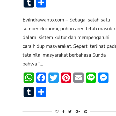
Tumblr
Share
EviIndrawanto.com – Sebagai salah satu
sumber ekonomi, pohon aren telah masuk k
dalam sistem kultur dan mempengaruhi
cara hidup masyarakat. Seperti terlihat pad
tata nilai masyarakat berbahasa Sunda
bahwa ”…
WhatsApp
Facebook
Twitter
Pinterest
Email
Line
Mes
Tumblr
Share