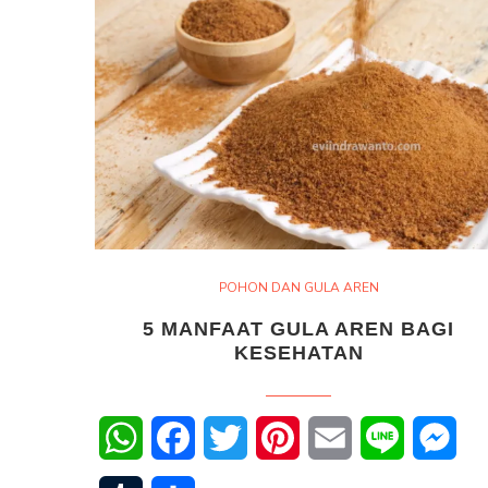
POHON DAN GULA AREN
5 MANFAAT GULA AREN BAGI
KESEHATAN
WhatsApp
Facebook
Twitter
Pinterest
Email
Line
Mes