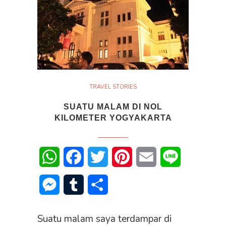
TRAVEL STORIES
SUATU MALAM DI NOL
KILOMETER YOGYAKARTA
WhatsApp
Facebook
Twitter
Pinterest
Email
Line
Messenger
Tumblr
Share
Suatu malam saya terdampar di