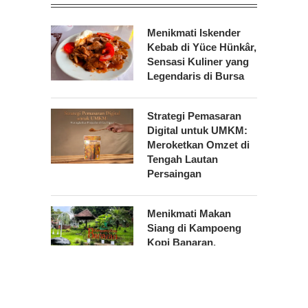
Menikmati Iskender
Kebab di Yüce Hünkâr,
Sensasi Kuliner yang
Legendaris di Bursa
Strategi Pemasaran
Digital untuk UMKM:
Meroketkan Omzet di
Tengah Lautan
Persaingan
Menikmati Makan
Siang di Kampoeng
Kopi Banaran,
Hidangan Enak di
Tengah Rimbunnya
Perkebunan