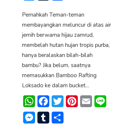
Pernahkah Teman-teman
membayangkan meluncur di atas air
jernih berwarna hijau zamrud,
membelah hutan hujan tropis purba,
hanya beralaskan bilah-bilah
bambu? Jika belum, saatnya
memasukkan Bamboo Rafting
Loksado ke dalam bucket…
WhatsApp
Facebook
Twitter
Pinterest
Email
Line
Messenger
Tumblr
Share