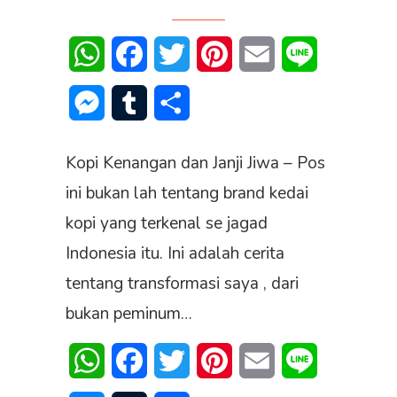
WhatsApp
Facebook
Twitter
Pinterest
Email
Line
Messenger
Tumblr
Share
Kopi Kenangan dan Janji Jiwa – Pos
ini bukan lah tentang brand kedai
kopi yang terkenal se jagad
Indonesia itu. Ini adalah cerita
tentang transformasi saya , dari
bukan peminum…
WhatsApp
Facebook
Twitter
Pinterest
Email
Line