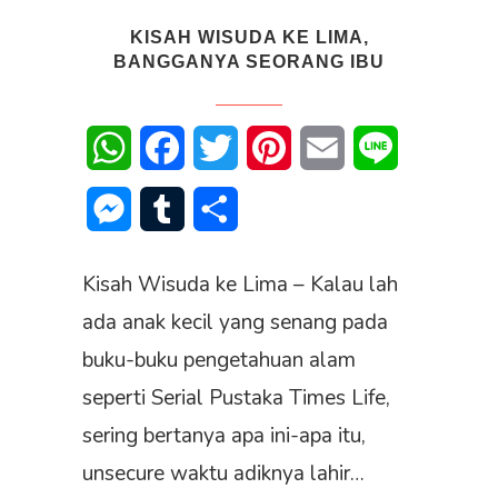
KISAH WISUDA KE LIMA,
BANGGANYA SEORANG IBU
WhatsApp
Facebook
Twitter
Pinterest
Email
Line
Messenger
Tumblr
Share
Kisah Wisuda ke Lima – Kalau lah
ada anak kecil yang senang pada
buku-buku pengetahuan alam
seperti Serial Pustaka Times Life,
sering bertanya apa ini-apa itu,
unsecure waktu adiknya lahir…