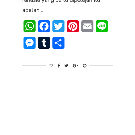
rahasia yang perlu dipelajari itu
adalah…
WhatsApp
Facebook
Twitter
Pinterest
Email
Line
Messenger
Tumblr
Share