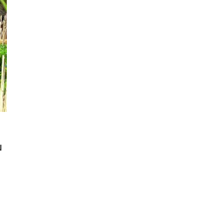
N
senger