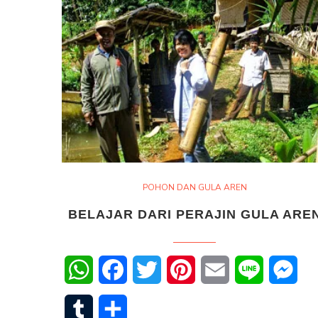
POHON DAN GULA AREN
BELAJAR DARI PERAJIN GULA ARE
WhatsApp
Facebook
Twitter
Pinterest
Email
Line
Mes
Tumblr
Share