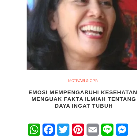
MOTIVASI & OPINI
EMOSI MEMPENGARUHI KESEHATAN
MENGUAK FAKTA ILMIAH TENTANG
DAYA INGAT TUBUH
WhatsApp
Facebook
Twitter
Pinterest
Email
Line
Mes