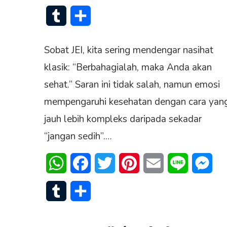
Tumblr
Share
Sobat JEI, kita sering mendengar nasihat
klasik: “Berbahagialah, maka Anda akan
sehat.” Saran ini tidak salah, namun emosi
mempengaruhi kesehatan dengan cara yan
jauh lebih kompleks daripada sekadar
“jangan sedih”.…
WhatsApp
Facebook
Twitter
Pinterest
Email
Line
Mes
Tumblr
Share