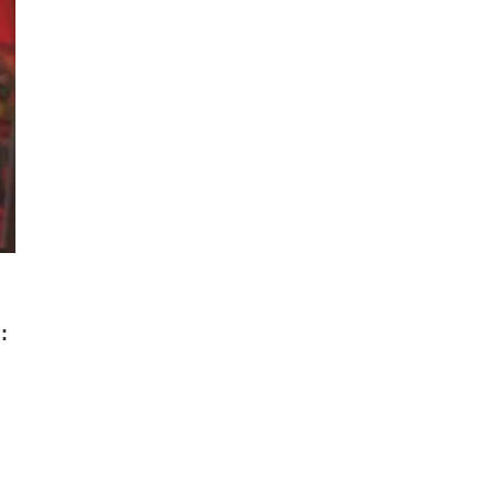
:
senger