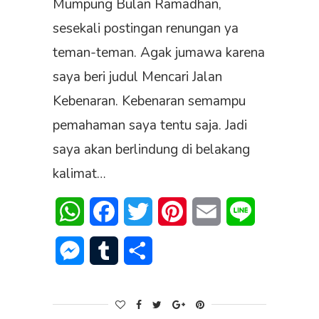
Mumpung Bulan Ramadhan,
sesekali postingan renungan ya
teman-teman. Agak jumawa karena
saya beri judul Mencari Jalan
Kebenaran. Kebenaran semampu
pemahaman saya tentu saja. Jadi
saya akan berlindung di belakang
kalimat…
WhatsApp
Facebook
Twitter
Pinterest
Email
Line
Messenger
Tumblr
Share