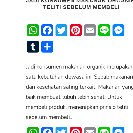
JADI KONSUMEN MAKANAN ORGANI
TELITI SEBELUM MEMBELI
WhatsApp
Facebook
Twitter
Pinterest
Email
Line
Mes
Tumblr
Share
Jadi konsumen makanan organik merupaka
satu kebutuhan dewasa ini. Sebab makanan
dan kesehatan saling terkait. Makanan yan
baik membuat tubuh lebih sehat. Untuk
membeli produk, menerapkan prinsip teliti
sebelum membeli…