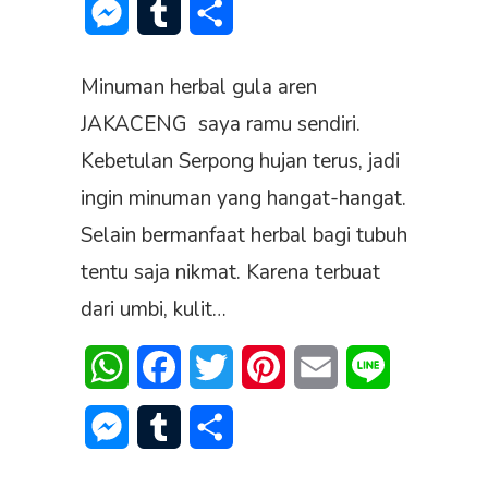
Messenger
Tumblr
Share
Minuman herbal gula aren
JAKACENG saya ramu sendiri.
Kebetulan Serpong hujan terus, jadi
ingin minuman yang hangat-hangat.
Selain bermanfaat herbal bagi tubuh
tentu saja nikmat. Karena terbuat
dari umbi, kulit…
WhatsApp
Facebook
Twitter
Pinterest
Email
Line
Messenger
Tumblr
Share