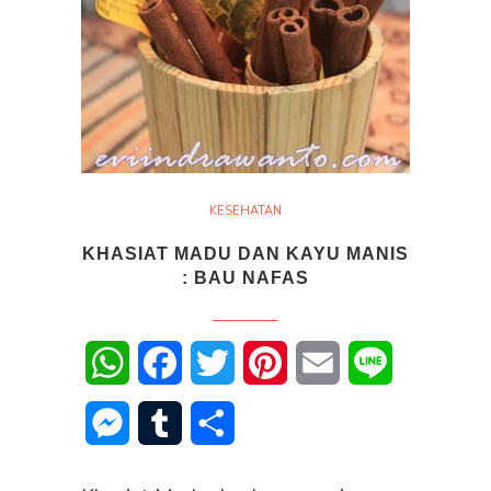
KESEHATAN
KHASIAT MADU DAN KAYU MANIS
: BAU NAFAS
WhatsApp
Facebook
Twitter
Pinterest
Email
Line
Messenger
Tumblr
Share