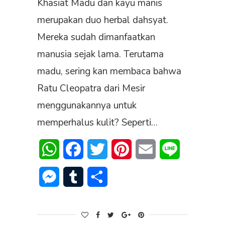
Khasiat Madu dan kayu manis
merupakan duo herbal dahsyat.
Mereka sudah dimanfaatkan
manusia sejak lama. Terutama
madu, sering kan membaca bahwa
Ratu Cleopatra dari Mesir
menggunakannya untuk
memperhalus kulit? Seperti…
WhatsApp
Facebook
Twitter
Pinterest
Email
Line
Messenger
Tumblr
Share