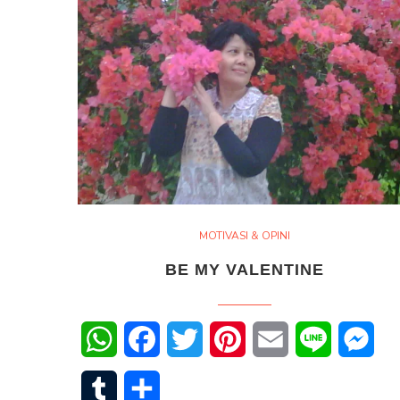
MOTIVASI & OPINI
BE MY VALENTINE
WhatsApp
Facebook
Twitter
Pinterest
Email
Line
Mes
Tumblr
Share