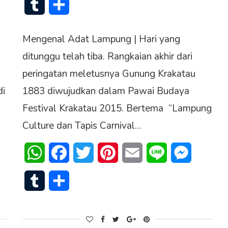
Tumblr
Share
Mengenal Adat Lampung | Hari yang
ditunggu telah tiba. Rangkaian akhir dari
peringatan meletusnya Gunung Krakatau
di
1883 diwujudkan dalam Pawai Budaya
Festival Krakatau 2015. Bertema “Lampung
Culture dan Tapis Carnival…
senger
WhatsApp
Facebook
Twitter
Pinterest
Email
Line
Messenge
Tumblr
Share