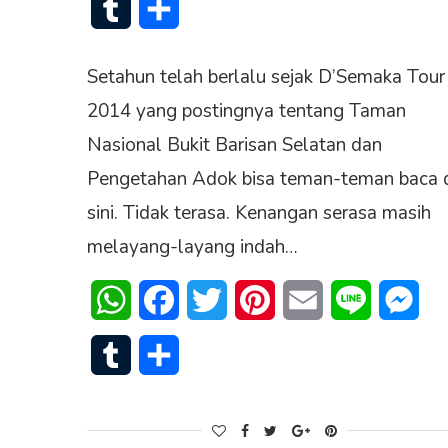
Tumblr
Share
Setahun telah berlalu sejak D’Semaka Tour
2014 yang postingnya tentang Taman
Nasional Bukit Barisan Selatan dan
Pengetahan Adok bisa teman-teman baca 
sini. Tidak terasa. Kenangan serasa masih
melayang-layang indah…
WhatsApp
Facebook
Twitter
Pinterest
Email
Line
Mes
Tumblr
Share