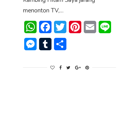
Kambing Hitam Saya jarang
menonton TV,…
WhatsApp
Facebook
Twitter
Pinterest
Email
Line
Messenger
Tumblr
Share