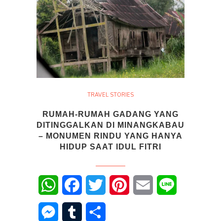
TRAVEL STORIES
RUMAH-RUMAH GADANG YANG
DITINGGALKAN DI MINANGKABAU
– MONUMEN RINDU YANG HANYA
HIDUP SAAT IDUL FITRI
WhatsApp
Facebook
Twitter
Pinterest
Email
Line
Messenger
Tumblr
Share