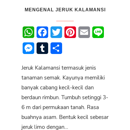
MENGENAL JERUK KALAMANSI
WhatsApp
Facebook
Twitter
Pinterest
Email
Line
Messenger
Tumblr
Share
Jeruk Kalamansi termasuk jenis
tanaman semak. Kayunya memiliki
banyak cabang kecil-kecil dan
berdaun rimbun. Tumbuh setinggi 3-
6 m dari permukaan tanah. Rasa
buahnya asam. Bentuk kecil sebesar
jeruk limo dengan…