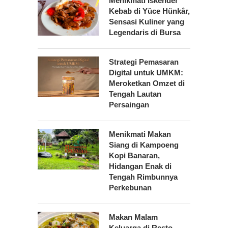
Menikmati Iskender
Kebab di Yüce Hünkâr,
Sensasi Kuliner yang
Legendaris di Bursa
Strategi Pemasaran
Digital untuk UMKM:
Meroketkan Omzet di
Tengah Lautan
Persaingan
Menikmati Makan
Siang di Kampoeng
Kopi Banaran,
Hidangan Enak di
Tengah Rimbunnya
Perkebunan
Makan Malam
Keluarga di Resto