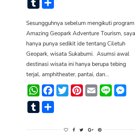
Tumblr
Share
Sesungguhnya sebelum mengikuti progra
Amazing Geopark Adventure Tourism, say
hanya punya sedikit ide tentang Ciletuh
Geopark, wisata Sukabumi. Asumsi awal
destinasi wisata ini hanya berupa tebing
terjal, amphitheater, pantai, dan…
WhatsApp
Facebook
Twitter
Pinterest
Email
Line
Mes
Tumblr
Share