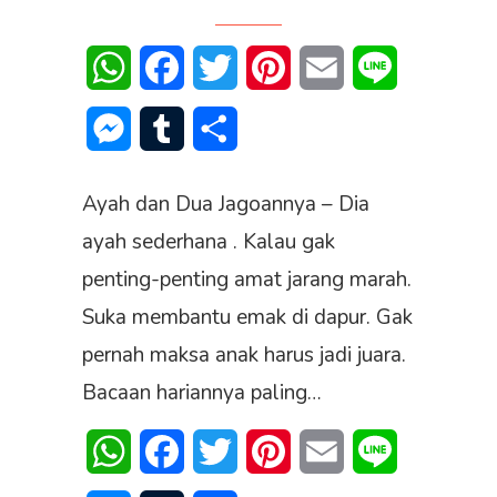
WhatsApp
Facebook
Twitter
Pinterest
Email
Line
Messenger
Tumblr
Share
Ayah dan Dua Jagoannya – Dia
ayah sederhana . Kalau gak
penting-penting amat jarang marah.
Suka membantu emak di dapur. Gak
pernah maksa anak harus jadi juara.
Bacaan hariannya paling…
WhatsApp
Facebook
Twitter
Pinterest
Email
Line