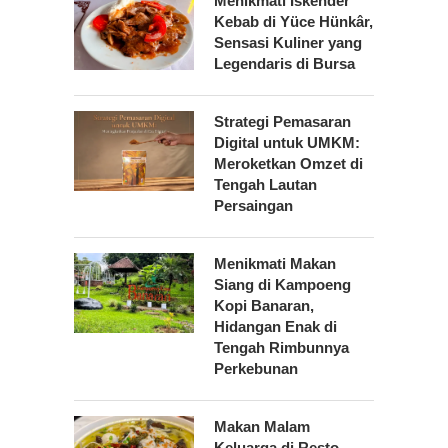
Menikmati Iskender
Kebab di Yüce Hünkâr,
Sensasi Kuliner yang
Legendaris di Bursa
Strategi Pemasaran
Digital untuk UMKM:
Meroketkan Omzet di
Tengah Lautan
Persaingan
Menikmati Makan
Siang di Kampoeng
Kopi Banaran,
Hidangan Enak di
Tengah Rimbunnya
Perkebunan
Makan Malam
Keluarga di Resto