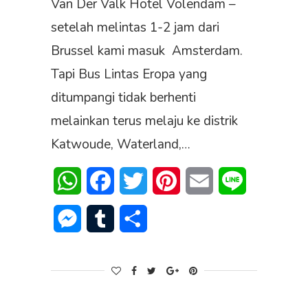
Van Der Valk Hotel Volendam –
setelah melintas 1-2 jam dari
Brussel kami masuk Amsterdam.
Tapi Bus Lintas Eropa yang
ditumpangi tidak berhenti
melainkan terus melaju ke distrik
Katwoude, Waterland,…
WhatsApp
Facebook
Twitter
Pinterest
Email
Line
Messenger
Tumblr
Share