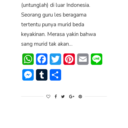
(untunglah) di luar Indonesia.
Seorang guru les beragama
tertentu punya murid beda
keyakinan. Merasa yakin bahwa
sang murid tak akan…
WhatsApp
Facebook
Twitter
Pinterest
Email
Line
Messenger
Tumblr
Share