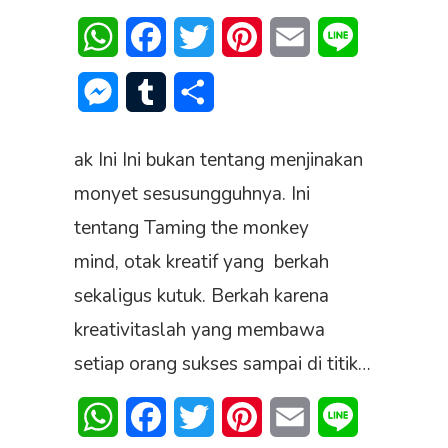
WhatsApp
Facebook
Twitter
Pinterest
Email
Line
Messenger
Tumblr
Share
ak Ini Ini bukan tentang menjinakan
monyet sesusungguhnya. Ini
tentang Taming the monkey
mind, otak kreatif yang berkah
sekaligus kutuk. Berkah karena
kreativitaslah yang membawa
setiap orang sukses sampai di titik…
WhatsApp
Facebook
Twitter
Pinterest
Email
Line