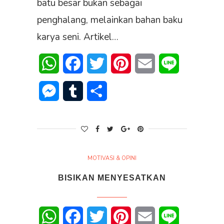
batu besar bukan sebagai
penghalang, melainkan bahan baku
karya seni. Artikel…
WhatsApp
Facebook
Twitter
Pinterest
Email
Line
Messenger
Tumblr
Share
MOTIVASI & OPINI
BISIKAN MENYESATKAN
WhatsApp
Facebook
Twitter
Pinterest
Email
Line