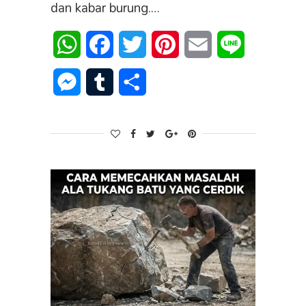
dan kabar burung.…
WhatsApp
Facebook
Twitter
Pinterest
Email
Line
Messenger
Tumblr
Share