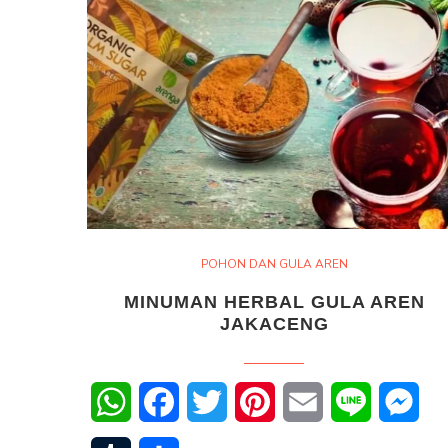
POHON DAN GULA AREN
MINUMAN HERBAL GULA AREN
JAKACENG
WhatsApp
Facebook
Twitter
Pinterest
Email
Line
Mes