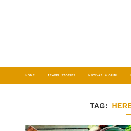
HOME
TRAVEL STORIES
MOTIVASI & OPINI
TAG
HER