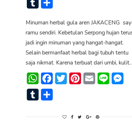
Tumblr
Share
Minuman herbal gula aren JAKACENG say
ramu sendiri. Kebetulan Serpong hujan terus
jadi ingin minuman yang hangat-hangat.
Selain bermanfaat herbal bagi tubuh tentu
saja nikmat. Karena terbuat dari umbi, kulit
WhatsApp
Facebook
Twitter
Pinterest
Email
Line
Mes
Tumblr
Share