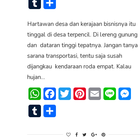
Tumblr
Share
Hartawan desa dan kerajaan bisnisnya itu
tinggal di desa terpencil. Di lereng gunung
dan dataran tinggi tepatnya. Jangan tanya
sarana transportasi, tentu saja susah
dijangkau kendaraan roda empat. Kalau
hujan…
WhatsApp
Facebook
Twitter
Pinterest
Email
Line
Mes
Tumblr
Share