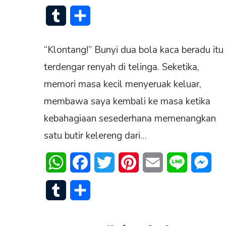
Tumblr
Share
“Klontang!” Bunyi dua bola kaca beradu itu
terdengar renyah di telinga. Seketika,
memori masa kecil menyeruak keluar,
membawa saya kembali ke masa ketika
kebahagiaan sesederhana memenangkan
satu butir kelereng dari…
WhatsApp
Facebook
Twitter
Pinterest
Email
Line
Mes
Tumblr
Share