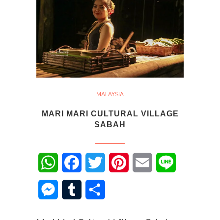
MALAYSIA
MARI MARI CULTURAL VILLAGE
SABAH
WhatsApp
Facebook
Twitter
Pinterest
Email
Line
Messenger
Tumblr
Share