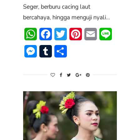
Seger, berburu cacing laut
bercahaya, hingga menguji nyali…
WhatsApp
Facebook
Twitter
Pinterest
Email
Line
Messenger
Tumblr
Share