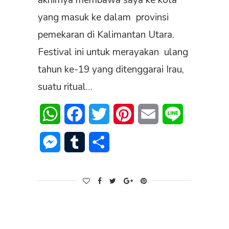
akhirnya membawa saya ke kota
yang masuk ke dalam provinsi
pemekaran di Kalimantan Utara.
Festival ini untuk merayakan ulang
tahun ke-19 yang ditenggarai Irau,
suatu ritual…
WhatsApp
Facebook
Twitter
Pinterest
Email
Line
Messenger
Tumblr
Share