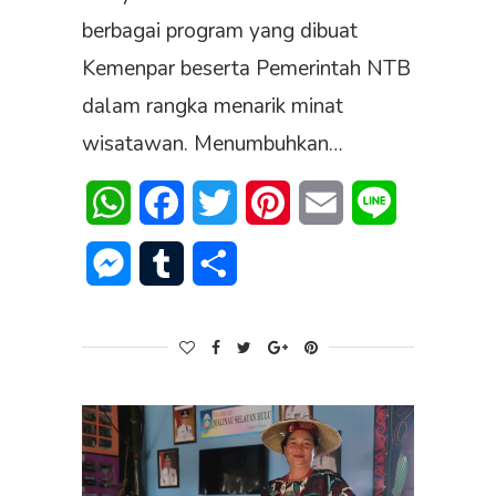
berbagai program yang dibuat
Kemenpar beserta Pemerintah NTB
dalam rangka menarik minat
wisatawan. Menumbuhkan…
WhatsApp
Facebook
Twitter
Pinterest
Email
Line
Messenger
Tumblr
Share