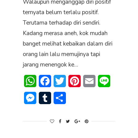
Walaupun menganggap diri positif
ternyata belum terlalu positif.
Terutama terhadap diri sendiri.
Kadang merasa aneh, kok mudah
banget melihat kebaikan dalam diri
orang lain lalu memujinya tapi
jarang menengok ke…
WhatsApp
Facebook
Twitter
Pinterest
Email
Line
Messenger
Tumblr
Share