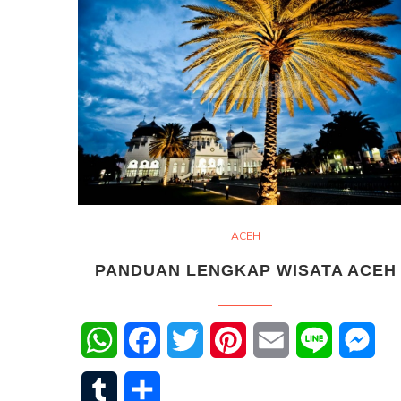
ACEH
PANDUAN LENGKAP WISATA ACEH
WhatsApp
Facebook
Twitter
Pinterest
Email
Line
Mes
Tumblr
Share