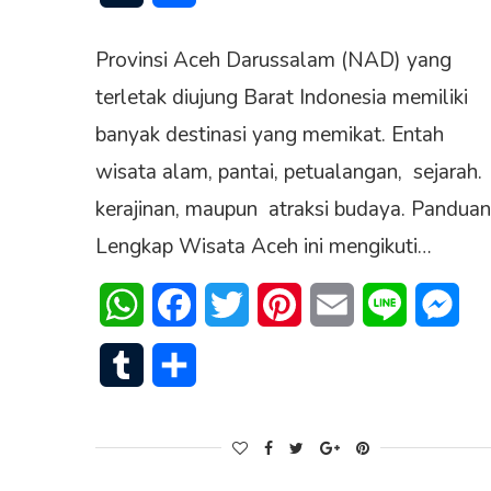
Provinsi Aceh Darussalam (NAD) yang
terletak diujung Barat Indonesia memiliki
banyak destinasi yang memikat. Entah
wisata alam, pantai, petualangan, sejarah.
kerajinan, maupun atraksi budaya. Panduan
Lengkap Wisata Aceh ini mengikuti…
WhatsApp
Facebook
Twitter
Pinterest
Email
Line
Mes
Tumblr
Share