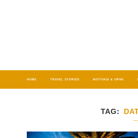
HOME
TRAVEL STORIES
MOTIVASI & OPINI
TAG
DA