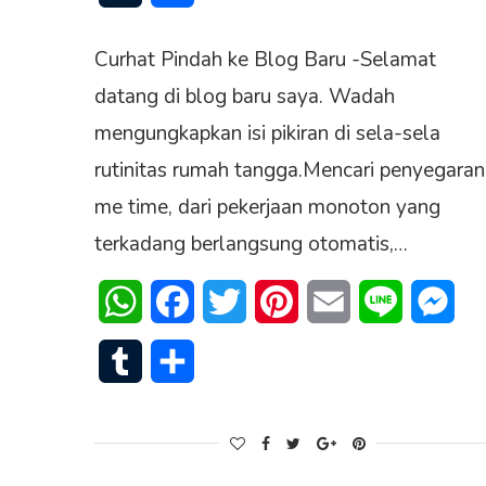
Curhat Pindah ke Blog Baru -Selamat
datang di blog baru saya. Wadah
mengungkapkan isi pikiran di sela-sela
rutinitas rumah tangga.Mencari penyegaran
me time, dari pekerjaan monoton yang
terkadang berlangsung otomatis,…
WhatsApp
Facebook
Twitter
Pinterest
Email
Line
Mes
Tumblr
Share