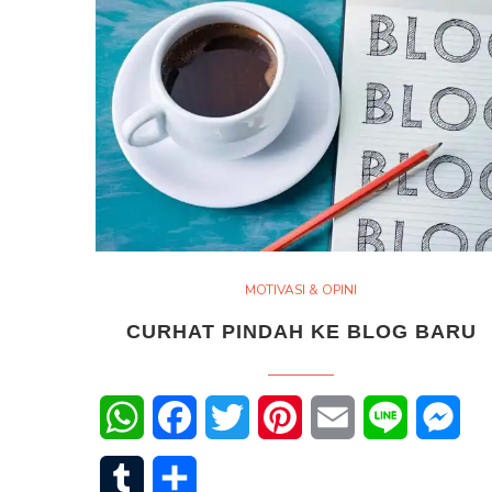
MOTIVASI & OPINI
CURHAT PINDAH KE BLOG BARU
WhatsApp
Facebook
Twitter
Pinterest
Email
Line
Mes
Tumblr
Share