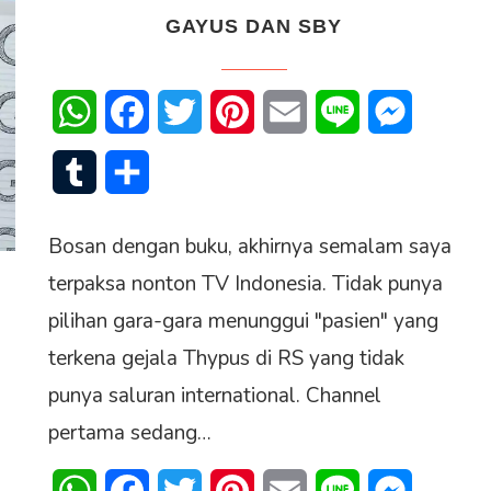
GAYUS DAN SBY
WhatsApp
Facebook
Twitter
Pinterest
Email
Line
Messenge
Tumblr
Share
Bosan dengan buku, akhirnya semalam saya
terpaksa nonton TV Indonesia. Tidak punya
pilihan gara-gara menunggui "pasien" yang
terkena gejala Thypus di RS yang tidak
punya saluran international. Channel
senger
pertama sedang…