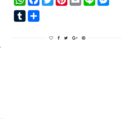
WhatsApp
Facebook
Twitter
Pinterest
Email
Line
Messenge
Tumblr
Share
,
senger