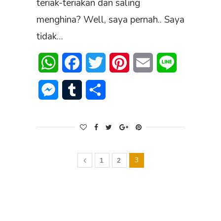
teriak-teriakan dan saling
menghina? Well, saya pernah.. Saya
tidak…
WhatsApp
Facebook
Twitter
Pinterest
Email
Line
Messenger
Tumblr
Share
3
1
2