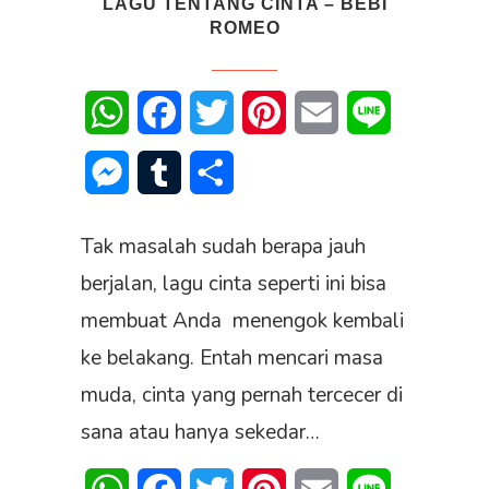
LAGU TENTANG CINTA – BEBI
ROMEO
WhatsApp
Facebook
Twitter
Pinterest
Email
Line
Messenger
Tumblr
Share
Tak masalah sudah berapa jauh
berjalan, lagu cinta seperti ini bisa
membuat Anda menengok kembali
ke belakang. Entah mencari masa
muda, cinta yang pernah tercecer di
sana atau hanya sekedar…