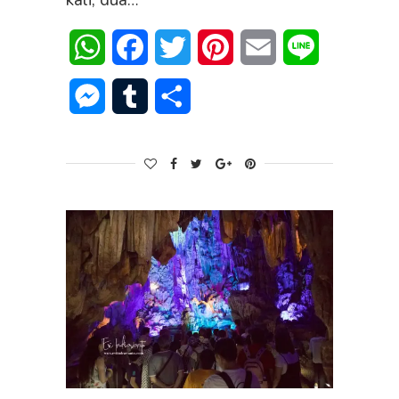
kali, dua…
WhatsApp
Facebook
Twitter
Pinterest
Email
Line
Messenger
Tumblr
Share