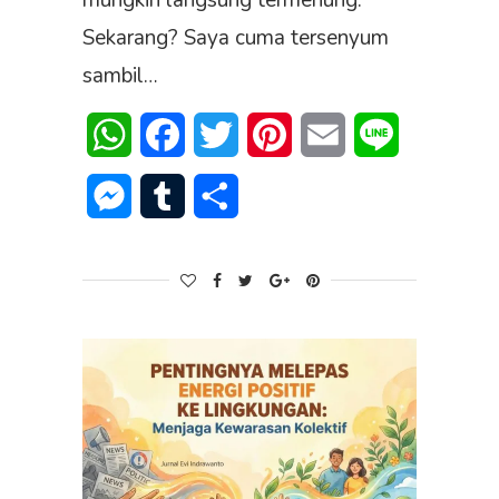
mungkin langsung termenung.
Sekarang? Saya cuma tersenyum
sambil…
WhatsApp
Facebook
Twitter
Pinterest
Email
Line
Messenger
Tumblr
Share