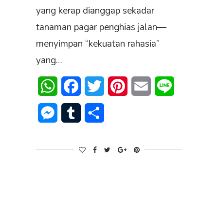
yang kerap dianggap sekadar
tanaman pagar penghias jalan—
menyimpan “kekuatan rahasia”
yang…
WhatsApp
Facebook
Twitter
Pinterest
Email
Line
Messenger
Tumblr
Share