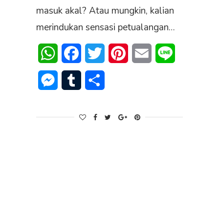
masuk akal? Atau mungkin, kalian
merindukan sensasi petualangan…
WhatsApp
Facebook
Twitter
Pinterest
Email
Line
Messenger
Tumblr
Share