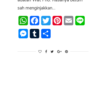
adalah Wat Pho. Rasanya belum
sah menginjakkan…
WhatsApp
Facebook
Twitter
Pinterest
Email
Line
Messenger
Tumblr
Share