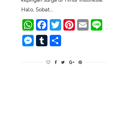
kepingan surga di Timur Indonesia.
Halo, Sobat…
WhatsApp
Facebook
Twitter
Pinterest
Email
Line
Messenger
Tumblr
Share