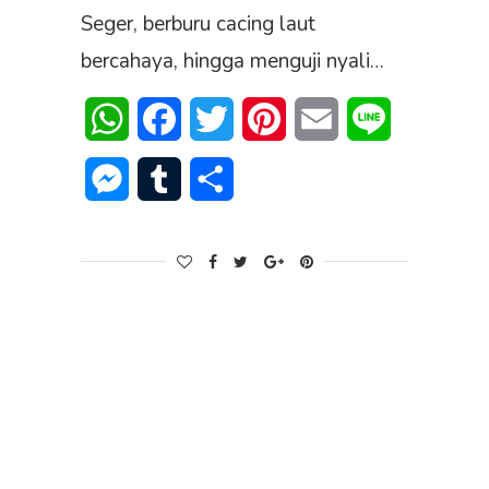
Seger, berburu cacing laut
bercahaya, hingga menguji nyali…
WhatsApp
Facebook
Twitter
Pinterest
Email
Line
Messenger
Tumblr
Share