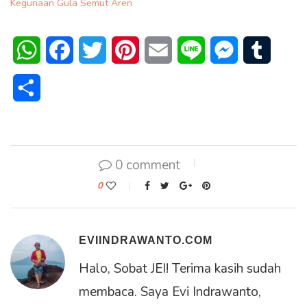
Kegunaan Gula Semut Aren
WhatsApp
Facebook
Twitter
Pinterest
Email
Line
Messenger
Tumblr
Share
0 comment
0
EVIINDRAWANTO.COM
Halo, Sobat JEI! Terima kasih sudah
membaca. Saya Evi Indrawanto,