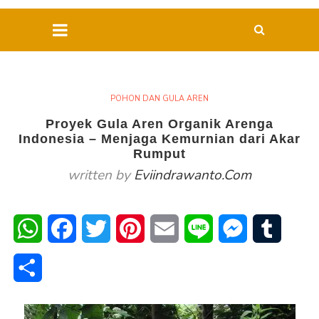
POHON DAN GULA AREN
Proyek Gula Aren Organik Arenga
Indonesia – Menjaga Kemurnian dari Akar
Rumput
written by
Eviindrawanto.com
WhatsApp
Facebook
Twitter
Pinterest
Email
Line
Messenger
Tumblr
Share