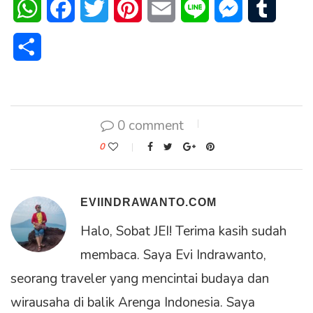
WhatsApp
Facebook
Twitter
Pinterest
Email
Line
Messenger
Tumblr
Share
0 comment
0
EVIINDRAWANTO.COM
Halo, Sobat JEI! Terima kasih sudah
membaca. Saya Evi Indrawanto,
seorang traveler yang mencintai budaya dan
wirausaha di balik Arenga Indonesia. Saya