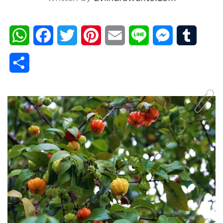
WhatsApp
Facebook
Twitter
Pinterest
Email
Line
Messenger
Tumblr
Share